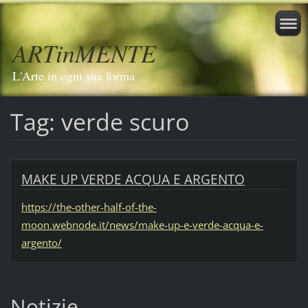
ARTinMENTE
L'Arte in ogni sua forma
Tag: verde scuro
MAKE UP VERDE ACQUA E ARGENTO
https://the-other-half-of-the-
moon.webnode.it/news/make-up-e-verde-acqua-e-
argento/
Notizie