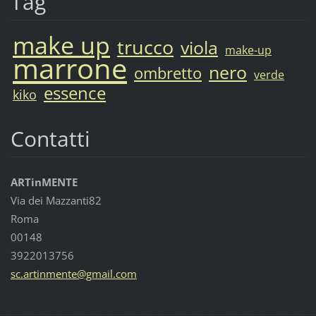
Tag
make up
trucco
viola
make-up
marrone
nero
ombretto
verde
essence
kiko
Contatti
ARTinMENTE
Via dei Mazzanti82
Roma
00148
3922013756
sc.artin
mente@gm
ail.com